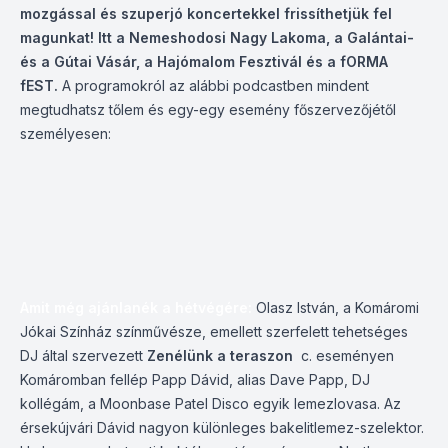
mozgással és szuperjó koncertekkel frissíthetjük fel
magunkat! Itt a Nemeshodosi Nagy Lakoma, a Galántai-
és a Gútai Vásár, a Hajómalom Fesztivál és a fORMA
fEST.
A programokról az alábbi podcastben mindent
megtudhatsz tőlem és egy-egy esemény főszervezőjétől
személyesen:
Amit még ajánlanék a hétvégére:
Olasz István, a Komáromi
Jókai Színház színművésze, emellett szerfelett tehetséges
DJ által szervezett
Zenélünk a teraszon
c. eseményen
Komáromban fellép Papp Dávid, alias Dave Papp, DJ
kollégám, a Moonbase Patel Disco egyik lemezlovasa. Az
érsekújvári Dávid nagyon különleges bakelitlemez-szelektor.