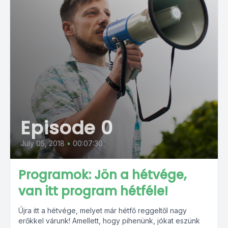
Episode 0
July 05, 2018
•
00:07:30
Programok: Jön a hétvége,
van itt program hétféle!
Újra itt a hétvége, melyet már hétfő reggeltől nagy
erőkkel várunk! Amellett, hogy pihenünk, jókat eszünk