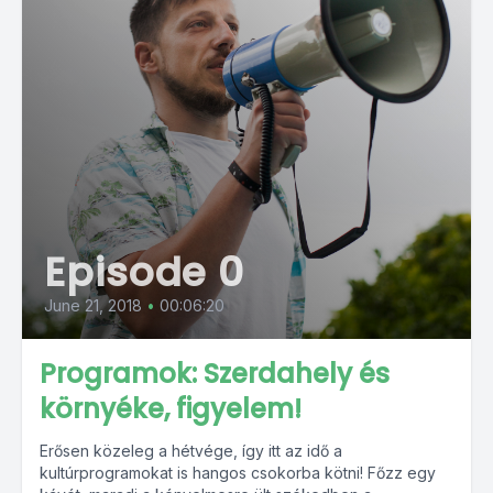
Episode 0
June 21, 2018
•
00:06:20
Programok: Szerdahely és
környéke, figyelem!
Erősen közeleg a hétvége, így itt az idő a
kultúrprogramokat is hangos csokorba kötni! Főzz egy