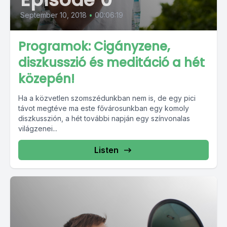
September 10, 2018
•
00:06:19
Programok: Cigányzene,
diszkusszió és meditáció a hét
közepén!
Ha a közvetlen szomszédunkban nem is, de egy pici
távot megtéve ma este fővárosunkban egy komoly
diszkusszión, a hét további napján egy színvonalas
világzenei...
Listen