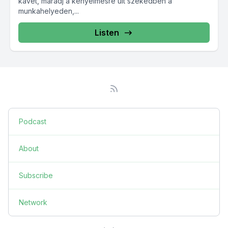
kávét, maradj a kényelmesre ült székedben a
munkahelyeden,...
Listen
Podcast
About
Subscribe
Network