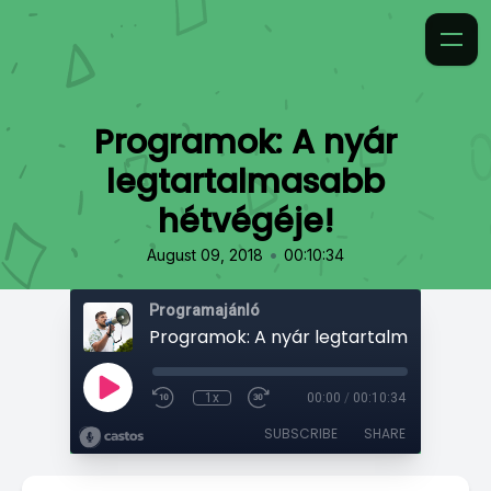
Programok: A nyár
legtartalmasabb
hétvégéje!
•
August 09, 2018
00:10:34
Programajánló
1x
00:00
/
00:10:34
SUBSCRIBE
SHARE