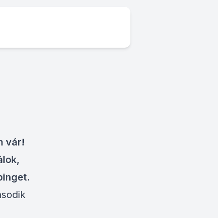
m vár!
álok,
inget.
ásodik