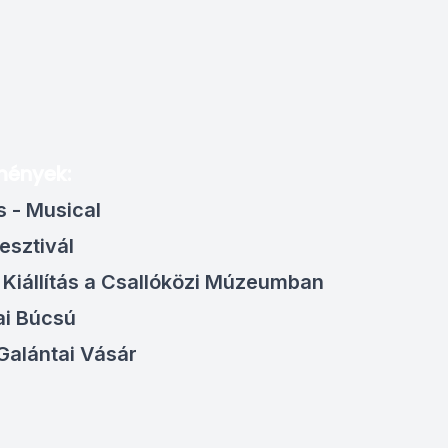
mények:
s - Musical
esztivál
Kiállítás a Csallóközi Múzeumban
ai Búcsú
Galántai Vásár