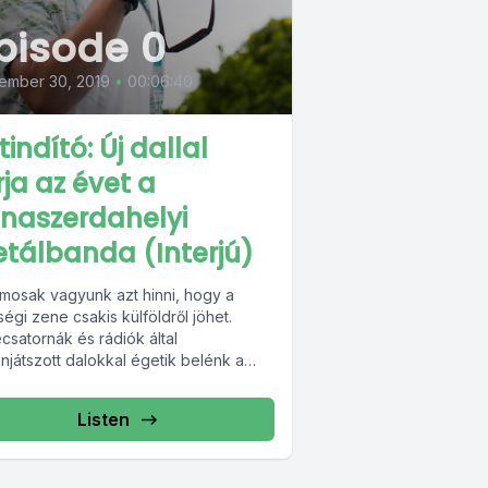
pisode 0
ember 30, 2019
•
00:06:40
tindító: Új dallal
rja az évet a
naszerdahelyi
tálbanda (Interjú)
amosak vagyunk azt hinni, hogy a
égi zene csakis külföldről jöhet.
csatornák és rádiók által
njátszott dalokkal égetik belénk a
gást. Közben a háttérben...
Listen