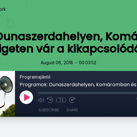
ork
Dunaszerdahelyen, Kom
igeten vár a kikapcsolód
•
August 06, 2018
00:03:52
Programajánló
1x
SUBSCRIBE
SHARE