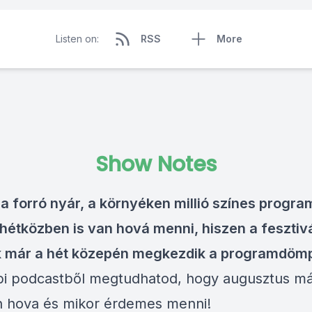
Listen on:
RSS
More
Show Notes
 a forró nyár, a környéken millió színes progra
hétközben is van hová menni, hiszen a fesztiv
 már a hét közepén megkezdik a programdömp
bi podcastből megtudhatod, hogy augusztus m
n hova és mikor érdemes menni!