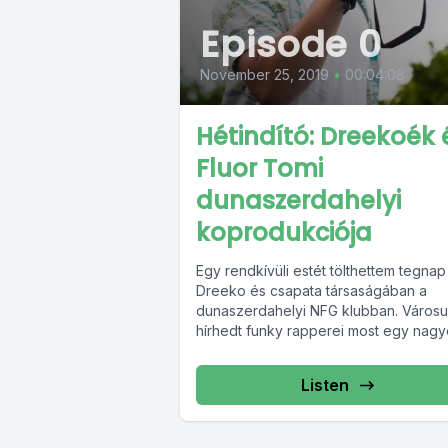
Episode 0
November 25, 2019
•
00:04:08
Hétindító: Dreekoék 
Fluor Tomi
dunaszerdahelyi
koprodukciója
Egy rendkívüli estét tölthettem tegnap
Dreeko és csapata társaságában a
dunaszerdahelyi NFG klubban. Város
hírhedt funky rapperei most egy nag
ütős karácsonyi számon dolgoznak,...
Listen