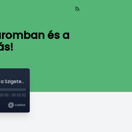
áromban és a
ás!
Programok: Dunaszerdahelyen, Komáromban és a Szigeten vár a kikapcsolódás!
00:00
/
00:03:52