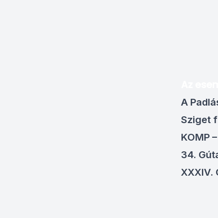
Az ese
A Padlá
Sziget f
KOMP – 
34. Gút
XXXIV. 