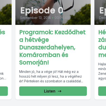
Episode 0
E
September 13, 2018
•
00:04:40
Dec
és
Programok: Kezdődhet
Hé
a hétvége
zá
Dunaszerdahelyen,
du
Komáromban és
me
Somorján!
Hajl
minős
Minden jó, ha a vége jó! Hát még ez a
unk
Zene
hosszú hét milyen jó lesz, ha a végéhez
yon
agyo
ér! Pénteken és szombaton a családdal...
rajon
Listen