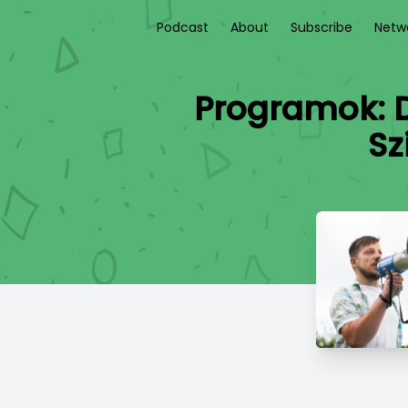
Podcast
About
Subscribe
Netw
Programok: 
Sz