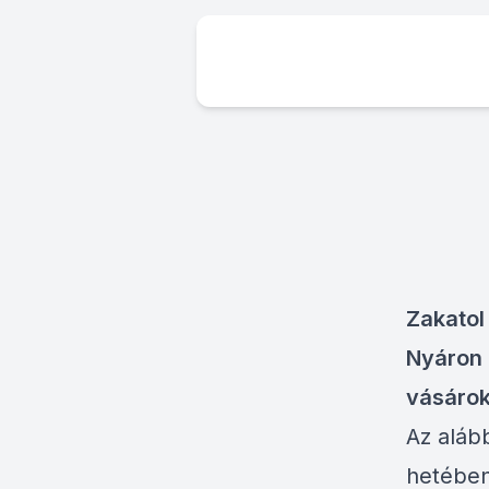
Zakatol
Nyáron 
vásárok
Az aláb
hetébe