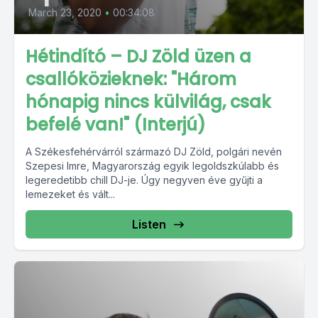
March 23, 2020
•
00:34:08
Hétindító – DJ Zöld üzen a
csallóközieknek: "Három
hónapig nincs külvilág, csak
befelé van!" (Interjú)
A Székesfehérvárról származó DJ Zöld, polgári nevén
Szepesi Imre, Magyarország egyik legoldszkúlabb és
legeredetibb chill DJ-je. Úgy negyven éve gyűjti a
lemezeket és vált...
Listen