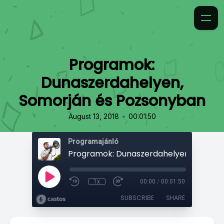
Programok:
Dunaszerdahelyen,
Somorján és Pozsonyban
•
August 13, 2018
00:01:50
Programajánló
1x
00:00
/
00:01:50
SUBSCRIBE
SHARE