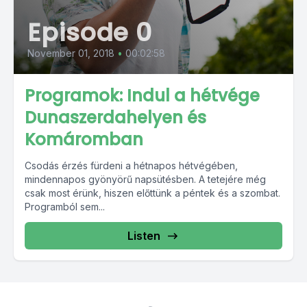
Episode 0
November 01, 2018
•
00:02:58
Programok: Indul a hétvége
Dunaszerdahelyen és
Komáromban
Csodás érzés fürdeni a hétnapos hétvégében,
mindennapos gyönyörű napsütésben. A tetejére még
csak most érünk, hiszen előttünk a péntek és a szombat.
Programból sem...
Listen