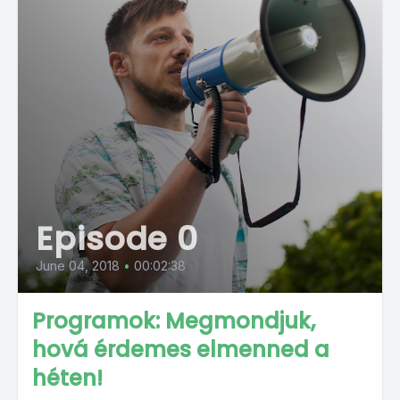
Episode 0
June 04, 2018
•
00:02:38
Programok: Megmondjuk,
hová érdemes elmenned a
héten!