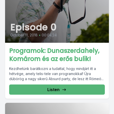
Episode 0
October 11, 2018
•
00:04:24
Programok: Dunaszerdahely,
Komárom és az erős bulik!
Kezdhetünk barátkozni a tudattal, hogy mindjárt itt a
hétvége, amely telis-tele van programokkal! Újra
dübörög a nagy sikerű Absurd party, de lesz itt Rómeó...
Listen