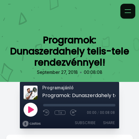
Programok:
Dunaszerdahely telis-tele
rendezvénnyel!
•
September 27, 2018
00:08:08
Programajánló
1x
00:00
/
00:08:08
SUBSCRIBE
SHARE