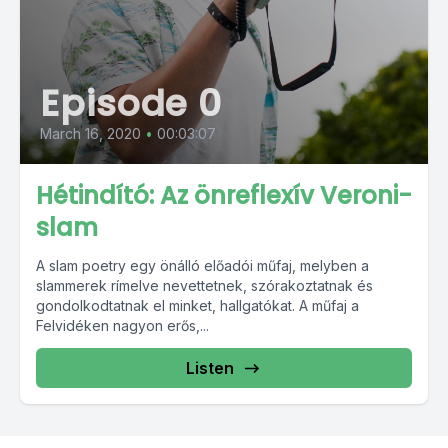
Episode 0
March 16, 2020
•
00:03:07
Hétindító: Az önreflexív Veroni-
slam
A slam poetry egy önálló előadói műfaj, melyben a
slammerek rímelve nevettetnek, szórakoztatnak és
gondolkodtatnak el minket, hallgatókat. A műfaj a
Felvidéken nagyon erős,...
Listen